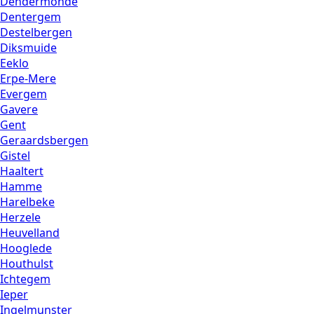
Dendermonde
Dentergem
Destelbergen
Diksmuide
Eeklo
Erpe-Mere
Evergem
Gavere
Gent
Geraardsbergen
Gistel
Haaltert
Hamme
Harelbeke
Herzele
Heuvelland
Hooglede
Houthulst
Ichtegem
Ieper
Ingelmunster