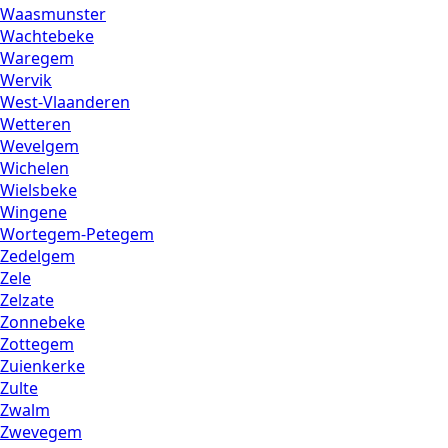
Waasmunster
Wachtebeke
Waregem
Wervik
West-Vlaanderen
Wetteren
Wevelgem
Wichelen
Wielsbeke
Wingene
Wortegem-Petegem
Zedelgem
Zele
Zelzate
Zonnebeke
Zottegem
Zuienkerke
Zulte
Zwalm
Zwevegem