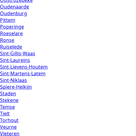
Oostrozebeke
Oudenaarde
Oudenburg
Pittem
Poperinge
Roeselare
Ronse
Ruiselede
Sint-Gillis-Waas
Sint-Laureins
Sint-Lievens-Houtem
Sint-Martens-Latem
Sint-Niklaas
Spiere-Helkijn
Staden
Stekene
Temse
Tielt
Torhout
Veurne
Vleteren