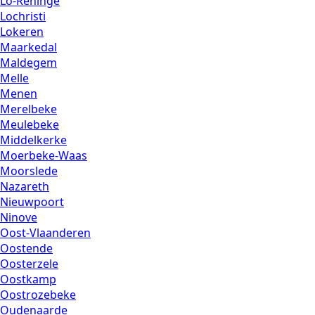
Lo-Reninge
Lochristi
Lokeren
Maarkedal
Maldegem
Melle
Menen
Merelbeke
Meulebeke
Middelkerke
Moerbeke-Waas
Moorslede
Nazareth
Nieuwpoort
Ninove
Oost-Vlaanderen
Oostende
Oosterzele
Oostkamp
Oostrozebeke
Oudenaarde