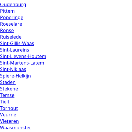
Oudenburg
Pittem
Poperinge
Roeselare
Ronse
Ruiselede
Sint-Gillis-Waas
Sint-Laureins
Sint-Lievens-Houtem
Sint-Martens-Latem
Sint-Niklaas
Spiere-Helkijn
Staden
Stekene
Temse
Tielt
Torhout
Veurne
Vleteren
Waasmunster