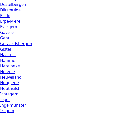
Destelbergen
Diksmuide
Eeklo
Erpe-Mere
Evergem
Gavere
Gent
Geraardsbergen
Gistel
Haaltert
Hamme
Harelbeke
Herzele
Heuvelland
Hooglede
Houthulst
Ichtegem
Ieper
Ingelmunster
Izegem